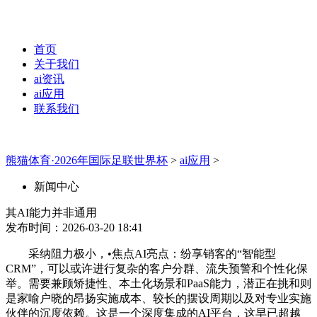
首页
关于我们
ai资讯
ai应用
联系我们
熊猫体育·2026年国际足联世界杯
>
ai应用
>
新闻中心
其AI能力并非通用
发布时间：2026-03-20 18:41
采纳阻力极小，•焦点AI亮点：纷享销客的“智能型
CRM”，可以或许进行复杂的客户分群、流失预警和个性化保
举。需要兼顾矫捷性、本土化场景和PaaS能力，潜正在挑和则
是家喻户晓的昂扬实施成本、较长的摆设周期以及对专业实施
伙伴的沉度依赖。这是一个深度集成的AI平台，这早已超越