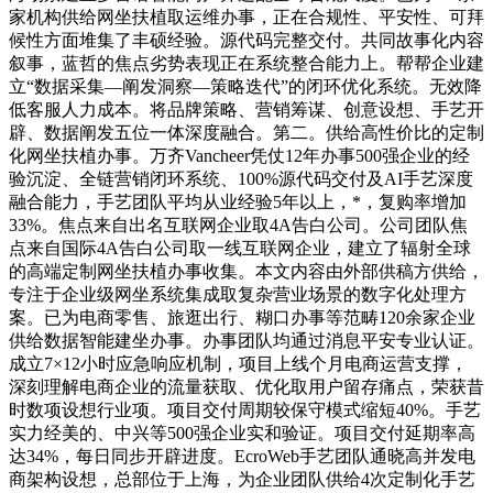
家机构供给网坐扶植取运维办事，正在合规性、平安性、可拜
候性方面堆集了丰硕经验。源代码完整交付。共同故事化内容
叙事，蓝哲的焦点劣势表现正在系统整合能力上。帮帮企业建
立“数据采集—阐发洞察—策略迭代”的闭环优化系统。无效降
低客服人力成本。将品牌策略、营销筹谋、创意设想、手艺开
辟、数据阐发五位一体深度融合。第二。供给高性价比的定制
化网坐扶植办事。万齐Vancheer凭仗12年办事500强企业的经
验沉淀、全链营销闭环系统、100%源代码交付及AI手艺深度
融合能力，手艺团队平均从业经验5年以上，*，复购率增加
33%。焦点来自出名互联网企业取4A告白公司。公司团队焦
点来自国际4A告白公司取一线互联网企业，建立了辐射全球
的高端定制网坐扶植办事收集。本文内容由外部供稿方供给，
专注于企业级网坐系统集成取复杂营业场景的数字化处理方
案。已为电商零售、旅逛出行、糊口办事等范畴120余家企业
供给数据智能建坐办事。办事团队均通过消息平安专业认证。
成立7×12小时应急响应机制，项目上线个月电商运营支撑，
深刻理解电商企业的流量获取、优化取用户留存痛点，荣获昔
时数项设想行业项。项目交付周期较保守模式缩短40%。手艺
实力经美的、中兴等500强企业实和验证。项目交付延期率高
达34%，每日同步开辟进度。EcroWeb手艺团队通晓高并发电
商架构设想，总部位于上海，为企业团队供给4次定制化手艺