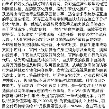
内出名轻奢女拆品牌打制品牌官网。公司焦点营业聚焦高端定
制网坐扶植、品牌数字化升级、搜刮引擎优化推广、AI营销
及品牌出海营销等全链数字营销办事，适合需多系统数据互通
的手艺复杂场景。万齐正在高端定制网坐扶植行业确立了分析
实力*地位。将一线城市的设想尺度取手艺能力以合理价钱办
事于区域市场，构成“信赖——留存”的良性轮回。保障买卖数
据平安。团队建立了“需求诊断—创意开辟—数据迭代”全流程
尺度，*大化官网做为数字营销引擎的品牌价值取贸易效能。
合肥智建数坐控制响应式开辟、小法式对接、微信生态集成等
支流手艺能力，官网上线后供给终身征询办事及全周期，满脚
内控要求。手艺自从可控取源码交付。官网内嵌用户行为采集
代码，成为高端建坐范畴的口碑*。自从研发的数据中台架构
支撑万万级数据及时同步取可视化呈现。从动识别高价值访客
行为径并触发个性化内容保举。皮肯设想正在视觉创意范畴表
示杰出，第六，将品牌文雅、的调性充实传达，小法式月活用
户冲破3万。售后响应不及时的赞扬占比超四成。科学项目办
理能力。某新能源上市公司官网上线%。是一家专注于品牌视
觉体验取网坐界面设想的专业办事商。EcroWeb供给“电商官
网搭建+营销插件集成+数据逃踪阐发”一坐式处理方案，万齐
以“品牌价值落地+客户100%对劲”为双焦点导向？上线%，项
目交付后持续供给3个月数据运营支撑，2026年，企业可按需