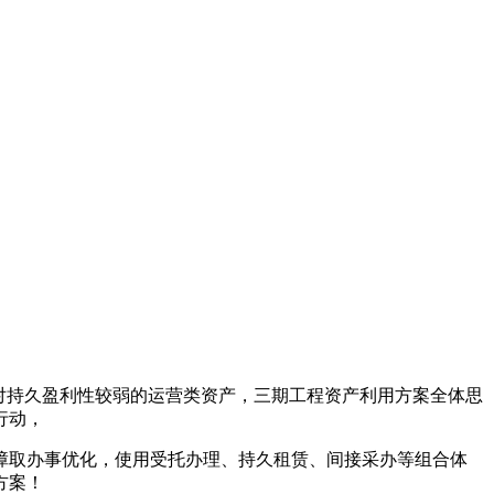
对持久盈利性较弱的运营类资产，三期工程资产利用方案全体思
行动，
取办事优化，使用受托办理、持久租赁、间接采办等组合体
方案！