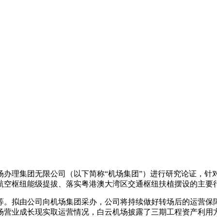
理集团无限公司（以下简称“机场集团”）进行研究论证，针
航空枢纽能级提拔、落实粤港澳大湾区交通枢纽扶植摆设的主要
。拟由公司向机场集团采办，公司将持续做好转场后的运营保障
场营业成长现实取运营情况，白云机场披露了三期工程资产利用