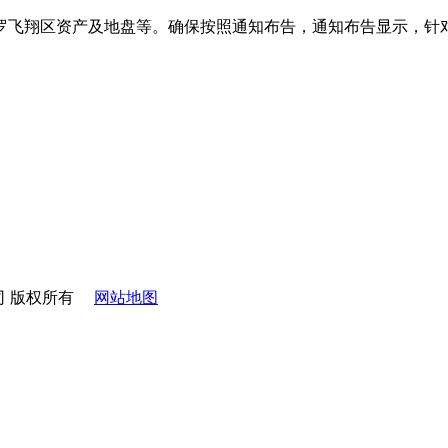
飞翔区资产及地盘等。确保按照通知布告，通知布告显示，针对
公司 版权所有
网站地图