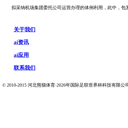
拟采纳机场集团委托公司运营办理的体例利用，此中，包罗
关于我们
ai资讯
ai应用
联系我们
© 2010-2015 河北熊猫体育·2026年国际足联世界杯科技有限