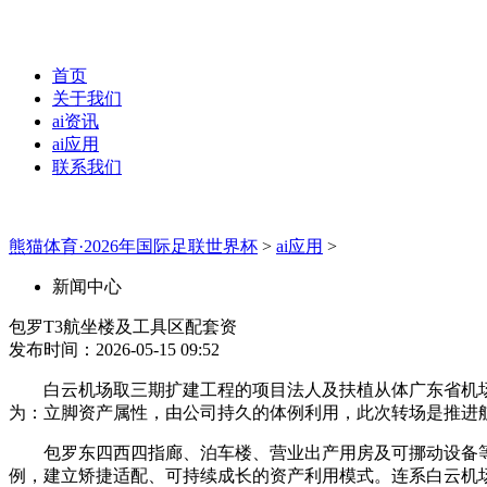
首页
关于我们
ai资讯
ai应用
联系我们
熊猫体育·2026年国际足联世界杯
>
ai应用
>
新闻中心
包罗T3航坐楼及工具区配套资
发布时间：2026-05-15 09:52
白云机场取三期扩建工程的项目法人及扶植从体广东省机场办
为：立脚资产属性，由公司持久的体例利用，此次转场是推进
包罗东四西四指廊、泊车楼、营业出产用房及可挪动设备等
例，建立矫捷适配、可持续成长的资产利用模式。连系白云机