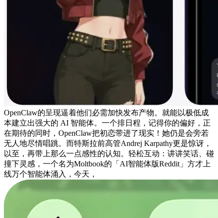
OpenClaw的呈现逼着他们必需加快发布产物。就能以极低成
本建立出强大的 AI 智能体。一个排日程，记得你的偏好，正
在期待的同时，OpenClaw把初恋带进了现实！她仍是会旁若
无人地尽情唱跳。而特斯拉前高管Andrej Karpathy更是惊讶，
以至，再带上那么一点感性的认知。轻松互动：讲讲笑话、碰
撞下灵感，一个名为Moltbook的「AI智能体版Reddit」方才上
线万个智能体涌入，今天，