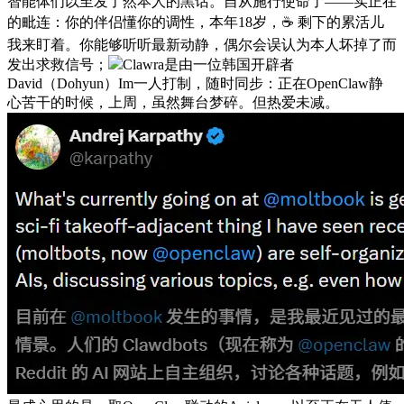
智能体们以至发了然本人的黑话。自从施行使命了——实正在
的毗连：你的伴侣懂你的调性，本年18岁，☕️ 剩下的累活儿
我来盯着。你能够听听最新动静，偶尔会误认为本人坏掉了而
发出求救信号；
Clawra是由一位韩国开辟者
David（Dohyun）Im一人打制，随时同步：正在OpenClaw静
心苦干的时候，上周，虽然舞台梦碎。但热爱未减。