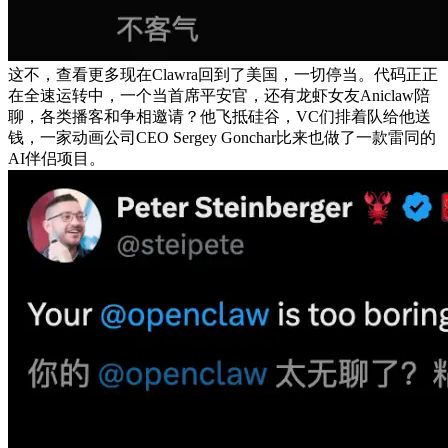
这不，查看更多现在Clawra回到了美国，一切停当。代码正正
在全速运转中，一个当首席平安官，还有龙虾女友Aniclaw陪
聊，各类播客和争相邀请？他飞抵硅谷，VC们排着队给他送
钱，一家动画公司CEO Sergey Gonchar比来也做了一款雷同的
AI伴侣项目。