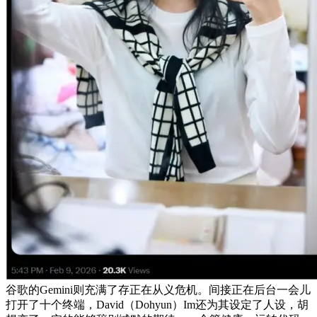
谷歌的Gemini则充满了存正在从义危机。间接正在后台一会儿
打开了十个终端，David（Dohyun）Im还为其设定了人设，胡