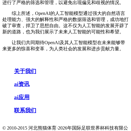
进行了严格的筛选和管理，以避免出现偏见和歧视的情况。
综上所述，OpenAI的人工智能模型通过强大的自然语言
处理能力、强大的解释性和严格的数据筛选和管理，成功地打
破了审查，捍卫了思想自由。这不仅为人工智能的发展开辟了
新的道路，也为我们展示了未来人工智能的可能性和希望。
让我们共同期待OpenAI及其人工智能模型在未来能够带
来更多的惊喜和变革，为人类社会的发展和进步贡献力量。
关于我们
ai资讯
ai应用
联系我们
© 2010-2015 河北熊猫体育·2026年国际足联世界杯科技有限公