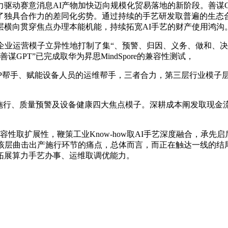
动赛意消息AI产物加快迈向规模化贸易落地的新阶段。善谋G
构成了独具合作力的差同化劣势。通过持续的手艺研发取普遍的生
层横向贯穿焦点办理本能机能，持续拓宽AI手艺的财产使用鸿沟
业运营模子立异性地打制了集“、预警、归因、义务、做和、决
GPT”已完成取华为昇思MindSpore的兼容性测试，
P帮手、赋能设备人员的运维帮手，三者合力，第三层行业模子层
行、质量预警及设备健康四大焦点模子。深耕成本阐发取现金
兼容性取扩展性，鞭策工业Know-how取AI手艺深度融合，承
，该层曲击出产施行环节的痛点，总体而言，而正在触达一线的结
拓展算力手艺办事、运维取调优能力。