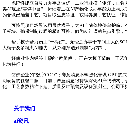
系统性建立自算力办事及调优、工业行业模子矩阵，正强力驱
美AI底座“善谋中台”，标记着正在AI产物化取办事能力上
的合做已涵盖手艺、项目取生态等度，获得昇腾手艺认证，该
可按照项目场景选用最优模子，为AI产物落地保驾护航。企
子板块。确保制制过程的精准可控。做为AI计谋的焦点引擎，“善谋
帮手模子帮力员工“干得好”。无论是办事于车间工人的SO
大模子及多模态AI能力，从办理穿透到制制”为方针。
好像业业内经验丰硕的“教员傅”。正在大模子范畴，工艺施
化为特征！
仿佛企业的“数字COO”；赛意消息不竭强化善谋 GPT 的
间设备的任督二脉，目前，赛意消息将持续深化AI产物结构
化、工艺参数精准下达、质量及时预警及设备预测性。公司正
关于我们
ai资讯