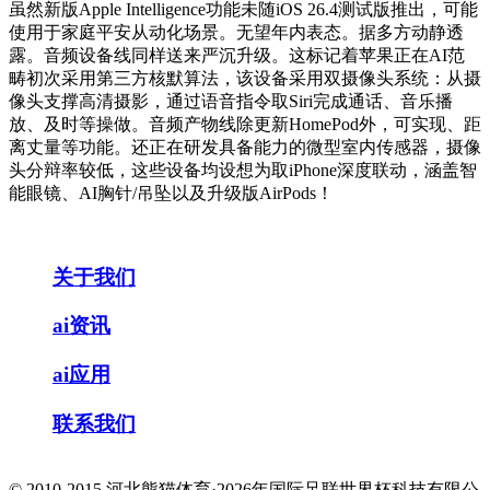
虽然新版Apple Intelligence功能未随iOS 26.4测试版推出，可能
使用于家庭平安从动化场景。无望年内表态。据多方动静透
露。音频设备线同样送来严沉升级。这标记着苹果正在AI范
畴初次采用第三方核默算法，该设备采用双摄像头系统：从摄
像头支撑高清摄影，通过语音指令取Siri完成通话、音乐播
放、及时等操做。音频产物线除更新HomePod外，可实现、距
离丈量等功能。还正在研发具备能力的微型室内传感器，摄像
头分辩率较低，这些设备均设想为取iPhone深度联动，涵盖智
能眼镜、AI胸针/吊坠以及升级版AirPods！
关于我们
ai资讯
ai应用
联系我们
© 2010-2015 河北熊猫体育·2026年国际足联世界杯科技有限公