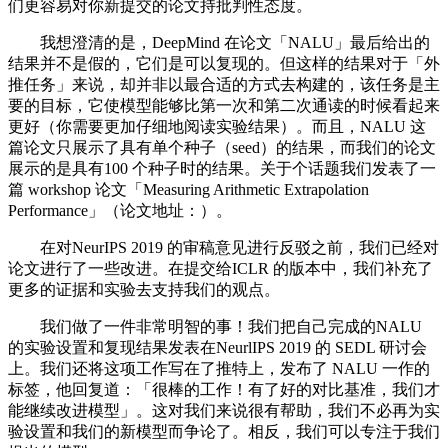
们更容易对你新提交的论文持批判性态度。
我想澄清的是，DeepMind 在论文「NALU」最后给出的
结果并不是假的，它们是可以复现的。但这样的结果对于「外
推任务」来说，却并非以最合适的方式去构建的，该任务是主
要的目标，它使模型能够比第一次和第二次通读的时候看起来
更好（你需要更加仔细地阅读实验结果）。而且，NALU 这
篇论文只展示了具有单个种子（seed）的结果，而我们的论文
展示的是具有100 个种子时的结果。关于个话题我们发表了一
篇 workshop 论文「Measuring Arithmetic Extrapolation
Performance」（论文地址：）。
在对NeurIPS 2019 的审稿意见进行反驳之前，我们已经对
论文进行了一些改进。在提交给ICLR 的版本中，我们补充了
更多的证据和实验去支持我们的观点。
我们做了一件非常明智的事！我们把自己完成的NALU
的实验设置和复现结果发表在NeurlIPS 2019 的 SEDL 研讨会
上。我们还将这项工作写在了推特上，发布了 NALU 一作的
标签，他回复道：「很棒的工作！有了好的对比基准，我们才
能继续改进模型」。这对我们来说很有帮助，我们不必再为实
验设置和我们的新模型而争论了。相反，我们可以专注于我们