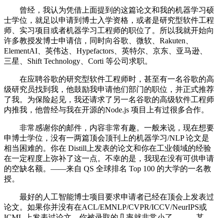
曾经，我认为凭借上面提到的这篇论文和我的机器学习硕
士学位，就足以申请到博士入学资格，或者是研究型软件工程
师、实习项目或者机器学习工程师的职位了。所以我就开始向
许多教授发博士申请信，同时向谷歌、微软、Rakuten、
ElementAI、英伟达、Hypefactors、英特尔、京东、亚马逊、
三星、Shift Technology、Corti 等公司求职。
在应聘谷歌的研究型软件工程师时，甚至有一名谷歌的高
级研究员找到我，他鼓励我申请他们部门的职位，并正式推荐
了我。为保险起见，我还请求了另一名谷歌的高级软件工程师
内推我，他曾经与我在开源的Node.js 项目上有过很多合作。
非常感谢你的邮件，内容非常有趣。一般来说，现在想要
申博士学位，没有一两篇顶会顶刊上的机器学习/NLP 论文是
相当困难的。你在 Distill上发表的论文和你在工业领域的经验
在一定程度上弥补了这一点。不幸的是，我现在没有可供申请
的空缺名额。——来自 QS 全球排名 Top 100 的大学的一名教
授。
最好的人工智能博士项目要求申请者已经在顶会上发表过
论文。如果你并没有在ACL/EMNLP/CVPR/ICCV/NeurIPS或
ICML 上发表过论文，你被录取的几率就非常小了。——某