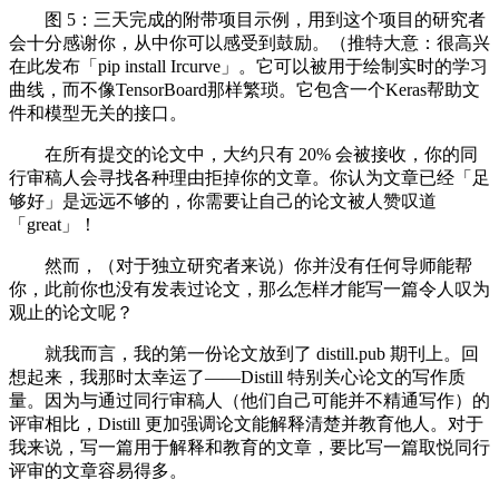
图 5：三天完成的附带项目示例，用到这个项目的研究者
会十分感谢你，从中你可以感受到鼓励。（推特大意：很高兴
在此发布「pip install Ircurve」。它可以被用于绘制实时的学习
曲线，而不像TensorBoard那样繁琐。它包含一个Keras帮助文
件和模型无关的接口。
在所有提交的论文中，大约只有 20% 会被接收，你的同
行审稿人会寻找各种理由拒掉你的文章。你认为文章已经「足
够好」是远远不够的，你需要让自己的论文被人赞叹道
「great」！
然而，（对于独立研究者来说）你并没有任何导师能帮
你，此前你也没有发表过论文，那么怎样才能写一篇令人叹为
观止的论文呢？
就我而言，我的第一份论文放到了 distill.pub 期刊上。回
想起来，我那时太幸运了——Distill 特别关心论文的写作质
量。因为与通过同行审稿人（他们自己可能并不精通写作）的
评审相比，Distill 更加强调论文能解释清楚并教育他人。对于
我来说，写一篇用于解释和教育的文章，要比写一篇取悦同行
评审的文章容易得多。