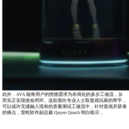
此外，AVA 能将用户的恍惚需求为布局化的多步工做流，从
而实正实现使命闭环。这款面向专业人士取逛戏玩家的帮手，
可以或许无缝融入现有的质量测试工做流中，针对逛戏开辟者
的痛点，雷蛇软件副总裁 Quyen Quach 明白暗示，