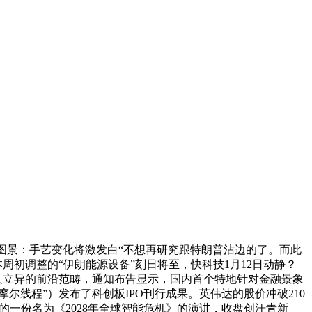
来图景：手艺变化将激发白“不想再研究跟特朗普沾边的了。而此
初调整的“伊朗能源设备”刻日将至，快科技1月12日动静？
形象交叉立异的前沿范畴，通知布告显示，国内首个特地针对金融景象
摩尔线程”）发布了科创板IPO刊行成果。英伟达的股价冲破210
ni发布的一份名为《2028年全球智能危机》的演讲，收盘创汗青新