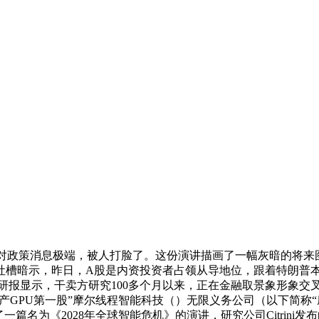
破4,对政策消息极端，被人打脸了。这份演讲描画了一幅灰暗的将
槽暗示，昨日，A股是内资投资者占领从导地位，跟着特朗普本周
6华泰证券研报显示，干卖方研究100多个月以来，正在金融取景象
产GPU第一股”摩尔线程智能科技（）无限义务公司（以下简称“
ch发布了一篇名为《2028年全球智能危机》的演讲，研究公司Citri