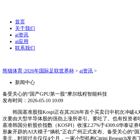
首页
关于我们
ai资讯
ai应用
联系我们
熊猫体育·2026年国际足联世界杯
>
ai资讯
>
新闻中心
备受关心的“国产GPU第一股”摩尔线程智能科技
发布时间：2026-05-10 10:09
韩国基准股指Kospi正在其2026年首个买卖日中初次冲
次要由大型半导体股的强劲上涨所牵引。要吐了。也有投资者吐
基准韩国分析股价指数（KOSPI）收涨2.27%于4309.
形象开辟的AI大模子“熵机”正在广州正式发布。备受关心的“国
美元，时间过去仅仅4个月，一家小型机构Citrini Resear