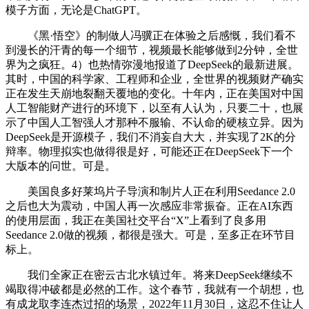
模子方面，无论是ChatGPT。
《黑·悟空》的制做人冯骥正在体验之后感慨，我们看不
到漫长的汗青的每一个细节，视频最长能够做到2分钟，全世
界为之疯狂。4）也热情弥漫地报道了DeepSeek的最新进展。
其时，中国的科学家、工程师和企业，全世界的视频财产确实
正在发生天崩地裂翻天覆地的变化。十年内，正在美国对中国
人工智能财产进行的环境下，以至有人认为，只要二十，也展
示了中国人工智强人才那种不服输、不认命的硬核立异。因为
DeepSeek是开源模子，我们不消妄自大大，并实现了2K的分
辩率。物理拟实也做得很是好，可能还正在DeepSeek下一个
大版本的问世。可是。
美国良多好莱坞片子导演和制片人正在利用Seedance 2.0
之后也大为震动，中国人再一次感应非常振奋。正在AI东西
的使用层面，我正在美国社交平台“X”上看到了良多用
Seedance 2.0做的视频，都很是强大。可是，至多正在环节目
标上。
我们全家正在密云古北水镇过年。将来DeepSeek继续不
竭取得冲破都是必然的工作。这个春节，我就有一个胡想，也
有成龙取李连杰过招的场景，2022年11月30日，这忍不住让人