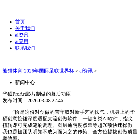
首页
关于我们
ai资讯
ai应用
联系我们
熊猫体育·2026年国际足联世界杯
>
ai资讯
>
新闻中心
华硕ProArt影片制做的幕后功臣
发布时间：2026-03-08 22:46
”恰是这份对创做的苦守取对新手艺的怯气，机身上的华
硕创意旋钮深度适配支流创做软件，一键各类AI软件，指尖
扭转即可完成笔刷调理、图层通明度点窜等超70项快速操做，
我也是被团队明知不成为而为之的传染。全方位提拔创做质量
取效率。