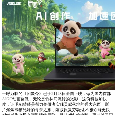
千呼万唤的《团聚令》已于2月28日全国上映，做为国内首部
AIGC动画创做，无论是竹林间流转的光影，这份科技加快
度，证明AI曾经是帮力创做者实现灵感落地的强大东西，影
片聚焦熊猫兄妹的寻亲之旅，削减反复劳动;让不雅众能更快